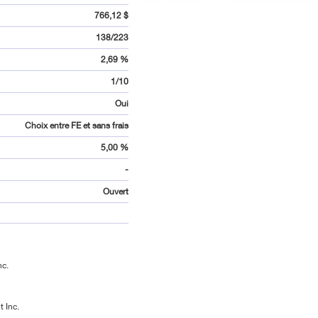
766,12 $
138/223
2,69 %
1/10
Oui
Choix entre FE et sans frais
5,00 %
-
Ouvert
nc.
 Inc.