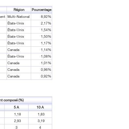
Région
Pourcentage
ent
Multi-National
8,92%
États-Unis
2,17%
États-Unis
1,54%
États-Unis
1,50%
États-Unis
1,17%
Canada
1,14%
États-Unis
1,08%
Canada
1,01%
Canada
0,96%
Canada
0,92%
t composé (%)
5 A
10 A
1,18
1,83
2,93
3,19
3
4