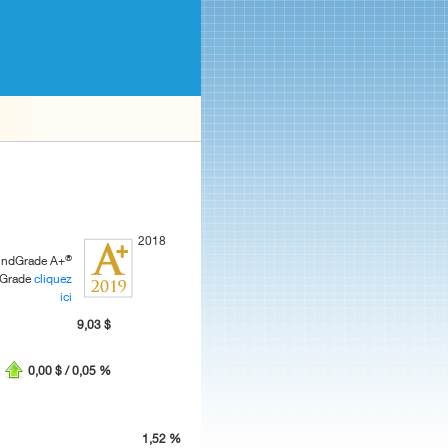
2018
®
FundGrade A+
dGrade
cliquez
ici
9,03 $
0,00 $ / 0,05 %
1,52 %