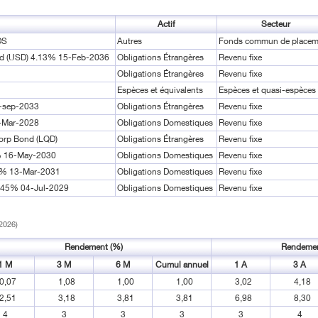
Actif
Secteur
DS
Autres
Fonds commun de placem
nd (USD) 4.13% 15-Feb-2036
Obligations Étrangères
Revenu fixe
Obligations Étrangères
Revenu fixe
Espèces et équivalents
Espèces et quasi-espèces
5-sep-2033
Obligations Étrangères
Revenu fixe
-Mar-2028
Obligations Domestiques
Revenu fixe
Corp Bond (LQD)
Obligations Étrangères
Revenu fixe
0% 16-May-2030
Obligations Domestiques
Revenu fixe
2% 13-Mar-2031
Obligations Domestiques
Revenu fixe
7.45% 04-Jul-2029
Obligations Domestiques
Revenu fixe
 2026)
Rendement (%)
Rendemen
1 M
3 M
6 M
Cumul annuel
1 A
3 A
0,07
1,08
1,00
1,00
3,02
4,18
2,51
3,18
3,81
3,81
6,98
8,30
4
3
3
3
3
4